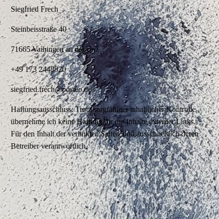
Siegfried Frech
Steinbeisstraße 40
71665 Vaihingen an der Enz
+49 173 2448820
siegfried.frech@posteo.de
Haftungsausschluss: Trotz sorgfältiger inhaltlicher Kontrolle
übernehme ich keine Haftung für die Inhalte externer Links.
Für den Inhalt der verlinkten Seiten sind ausschließlich deren
Betreiber verantwortlich.