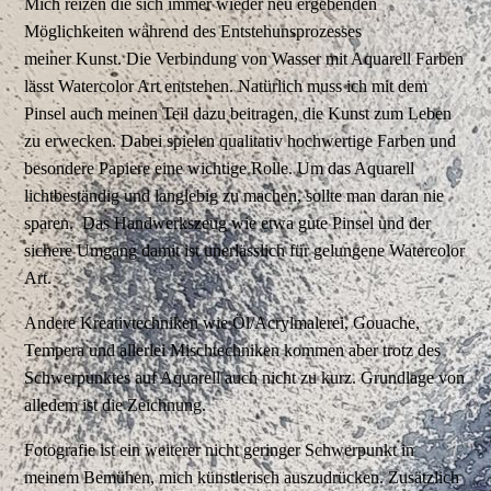
Mich reizen die sich immer wieder neu ergebenden
Möglichkeiten während des Entstehunsprozesses
meiner Kunst. Die Verbindung von Wasser mit Aquarell Farben
lässt Watercolor Art entstehen. Natürlich muss ich mit dem
Pinsel auch meinen Teil dazu beitragen, die Kunst zum Leben
zu erwecken. Dabei spielen qualitativ hochwertige Farben und
besondere Papiere eine wichtige Rolle. Um das Aquarell
lichtbeständig und langlebig zu machen, sollte man daran nie
sparen. Das Handwerkszeug wie etwa gute Pinsel und der
sichere Umgang damit ist unerlässlich für gelungene Watercolor
Art.
Andere Kreativtechniken wie Öl/Acrylmalerei, Gouache,
Tempera und allerlei Mischtechniken kommen aber trotz des
Schwerpunktes auf Aquarell auch nicht zu kurz. Grundlage von
alledem ist die Zeichnung.
Fotografie ist ein weiterer nicht geringer Schwerpunkt in
meinem Bemühen, mich künstlerisch auszudrücken. Zusätzlich